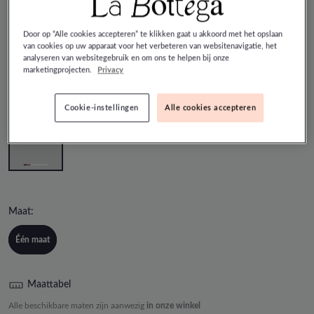
She-iss - Wit Borstels
Door op “Alle cookies accepteren” te klikken gaat u akkoord met het opslaan
van cookies op uw apparaat voor het verbeteren van websitenavigatie, het
€ 20,00
analyseren van websitegebruik en om ons te helpen bij onze
marketingprojecten.
Privacy
Kleur:
WIT
Cookie-instellingen
Alle cookies accepteren
Maat:
Één maat
Maattabel
Alle beschikbare maten zijn aanwezig
in onze winkel