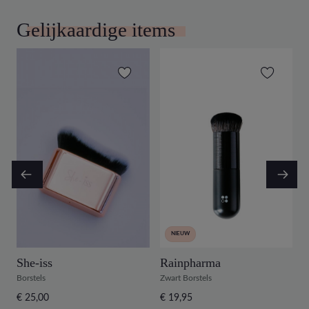
Gelijkaardige items
NIEUW
She-iss
Rainpharma
S
Borstels
Zwart Borstels
R
€ 25,00
€ 19,95
€