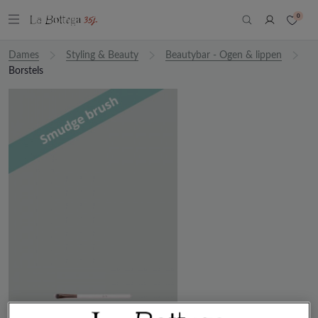
0
Dames
Styling & Beauty
Beautybar - Ogen & lippen
Borstels