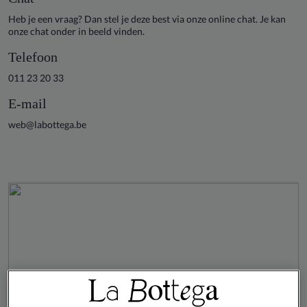
Heb je een vraag? Dan stel je deze best via onze online chat. Je kan
onze chat onder in beeld vinden.
Telefoon
011 23 20 33
E-mail
web@labottega.be