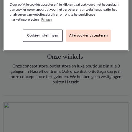
Door op “Alle cookies accepteren” te klikken gaat u akkoord met het opslaan
van cookies op uw apparaat voor het verbeteren van websitenavigatie, het
analyseren van websitegebruik en om ons te helpen bij onze
marketingprojecten.
Privacy
Cookie-instellingen
Alle cookies accepteren
Onze winkels
Onze concept store,
outlet store
en luxe boutique zijn alle 3
gelegen in Hasselt centrum. Ook onze Bistro Bottega kan je in
onze concept store terugvinden. We hebben geen vestigingen
buiten Hasselt.