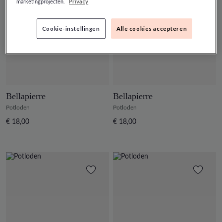
Privacy
marketingprojecten.
Cookie-instellingen
Alle cookies accepteren
Bellapierre
Bellapierre
Potloden
Potloden
€ 18,00
€ 18,00