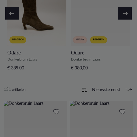
BELGISCH
NIEUW
BELGISCH
Odare
Odare
H
Donkerbruin Laars
Donkerbruin Laars
D
€ 389,00
€ 380,00
€
131
artikelen