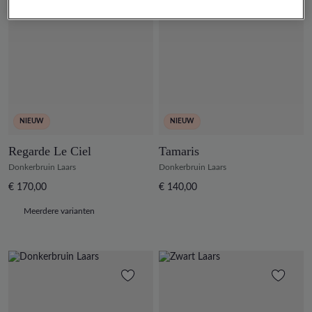
NIEUW
NIEUW
Regarde Le Ciel
Tamaris
Donkerbruin Laars
Donkerbruin Laars
€ 170,00
€ 140,00
Meerdere varianten