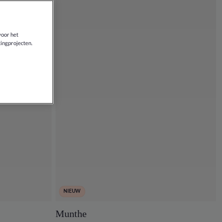
voor het
ingprojecten.
NIEUW
Munthe