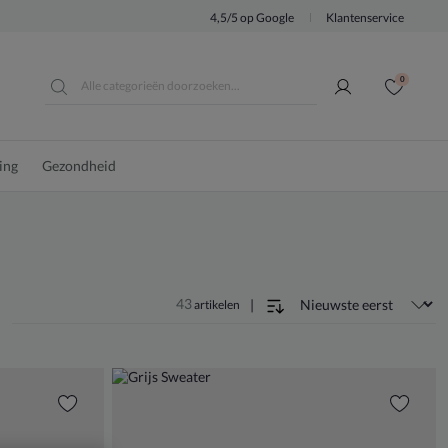
4,5/5 op Google
Klantenservice
0
ing
Gezondheid
43
|
artikelen