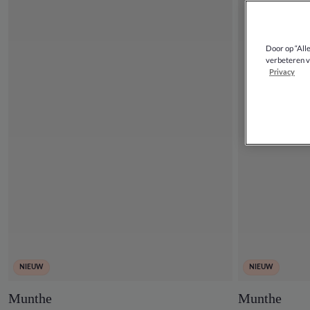
Door op “All
verbeteren v
Privacy
NIEUW
NIEUW
Munthe
Munthe