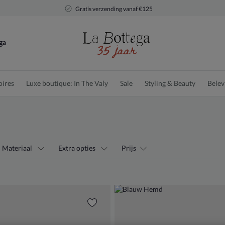
Gratis verzending vanaf €125
ga
oires
Luxe boutique: In The Valy
Sale
Styling & Beauty
Belev
Materiaal
Extra opties
Prijs