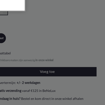
aat
attabel
chikbare maten zijn aanwezig
in onze winkel
Voeg toe
vertermijn:
+/- 2 werkdagen
vanaf €125 in BeNeLux
atis verzending
Bestel en kom direct in onze winkel afhalen
ndaag in huis?