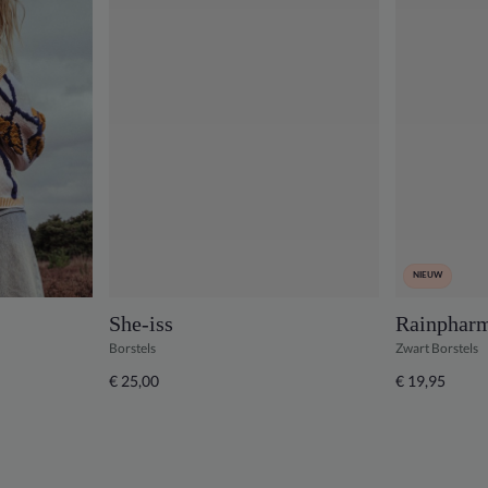
NIEUW
She-iss
Rainphar
Borstels
Zwart Borstels
€ 25,00
€ 19,95