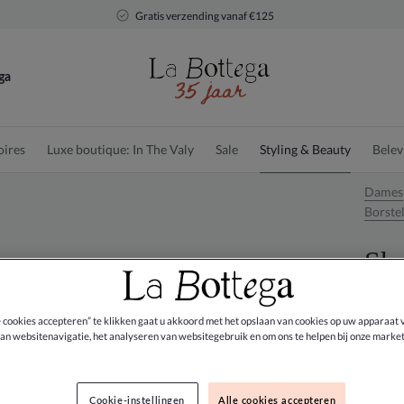
Gratis verzending vanaf €125
ga
oires
Luxe boutique: In The Valy
Sale
Styling & Beauty
Belev
Dames
Borste
She
€ 25,0
e cookies accepteren” te klikken gaat u akkoord met het opslaan van cookies op uw apparaat 
an websitenavigatie, het analyseren van websitegebruik en om ons te helpen bij onze market
Kleur:
Cookie-instellingen
Alle cookies accepteren