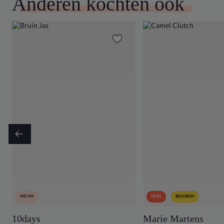
Anderen kochten ook
NIEUW
DEAL
BELGISCH
10days
Marie Martens