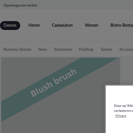
Openingsuren winkel
Dames
Heren
Cadeaubon
Wonen
Bistro Botte
Runway Shows
New
Schoenen
Kleding
Tassen
Access
Door op “All
verbeteren v
Privacy