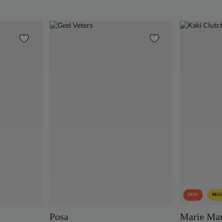
DEAL
BELG
Posa
Marie Mar