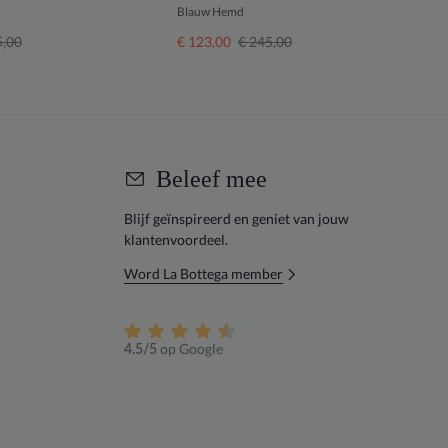
Blauw Hemd
S
5,00
€ 123,00
€ 245,00
€
Beleef mee
Blijf geïnspireerd en geniet van jouw
klantenvoordeel.
Word La Bottega member
op Google
4.5/5