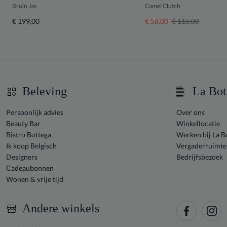
Bruin Jas
Camel Clutch
€ 199,00
€ 58,00
€ 115,00
Beleving
La Bot
Persoonlijk advies
Over ons
Beauty Bar
Winkellocatie
Bistro Bottega
Werken bij La B
Ik koop Belgisch
Vergaderruimte
Designers
Bedrijfsbezoek
Cadeaubonnen
Wonen & vrije tijd
Andere winkels