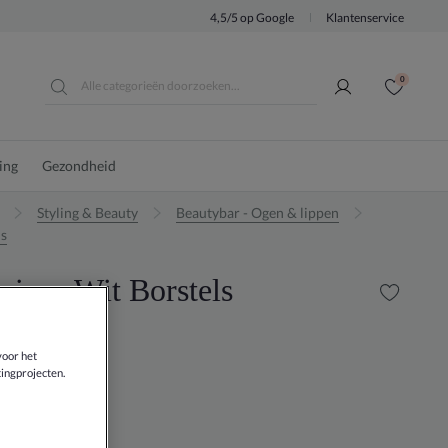
4,5/5 op Google
Klantenservice
0
ing
Gezondheid
Styling & Beauty
Beautybar - Ogen & lippen
ls
-iss - Wit Borstels
0
voor het
ingprojecten.
WIT