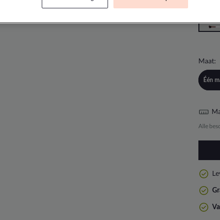
Maat:
Één m
Ma
Alle bes
Le
Gr
Va