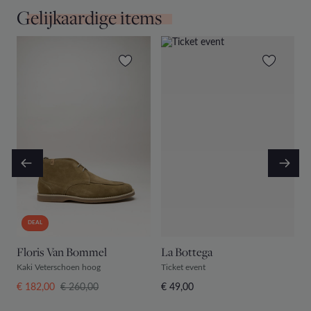
Gelijkaardige items
DEAL
Floris Van Bommel
La Bottega
L
Kaki Veterschoen hoog
Ticket event
T
€ 182,00
€ 260,00
€ 49,00
€