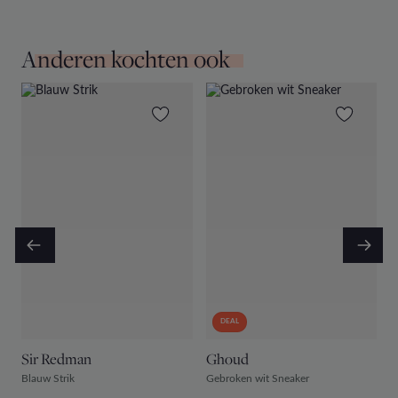
Anderen kochten ook
DEAL
Sir Redman
Ghoud
S
Blauw Strik
Gebroken wit Sneaker
D