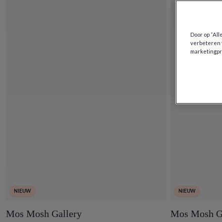
Door op “All
verbeteren 
marketingpr
NIEUW
NIEUW
Mos Mosh Gallery
Mos Mosh G