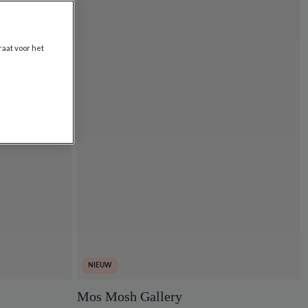
raat voor het
NIEUW
Mos Mosh Gallery