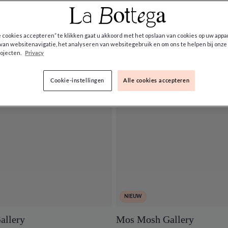
e cookies accepteren” te klikken gaat u akkoord met het opslaan van cookies op uw appa
van websitenavigatie, het analyseren van websitegebruik en om ons te helpen bij onze
ojecten.
Privacy
Cookie-instellingen
Alle cookies accepteren
NIEUW
allery
Mos Mosh Gallery