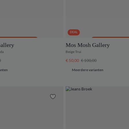
DEAL
UY 3, GET -20% EXTRA OFF
BUY 3, GET -20% EXTRA O
allery
Mos Mosh Gallery
uda
Beige Trui
0
€ 50,00
€ 100,00
anten
Meerdere varianten