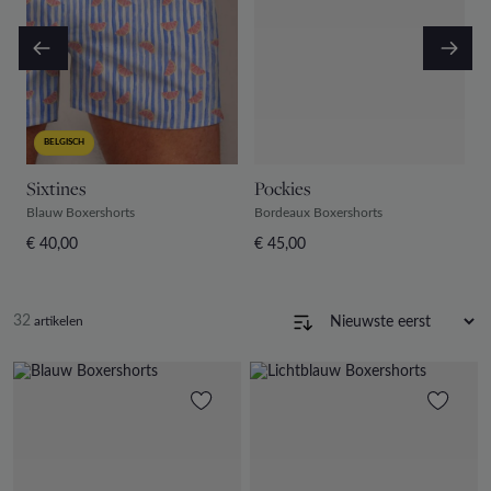
BELGISCH
Sixtines
Pockies
S
Blauw Boxershorts
Bordeaux Boxershorts
B
€ 40,00
€ 45,00
€
32
artikelen