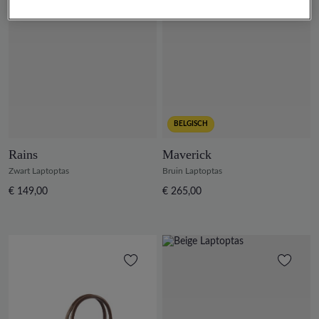
BELGISCH
Rains
Maverick
Zwart Laptoptas
Bruin Laptoptas
€ 149,00
€ 265,00