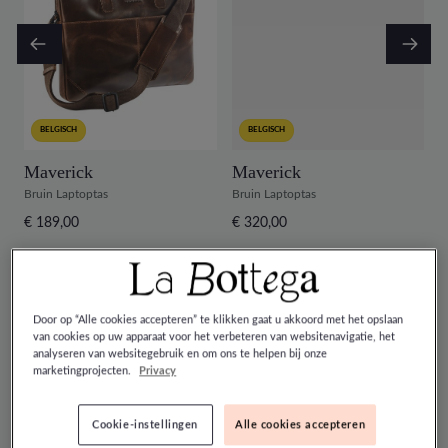
BELGISCH
BELGISCH
Maverick
Maverick
R
Bruin Laptoptas
Bruin Laptoptas
Z
€ 189,00
€ 320,00
€
11
artikelen
Door op “Alle cookies accepteren” te klikken gaat u akkoord met het opslaan
van cookies op uw apparaat voor het verbeteren van websitenavigatie, het
analyseren van websitegebruik en om ons te helpen bij onze
marketingprojecten.
Privacy
Cookie-instellingen
Alle cookies accepteren