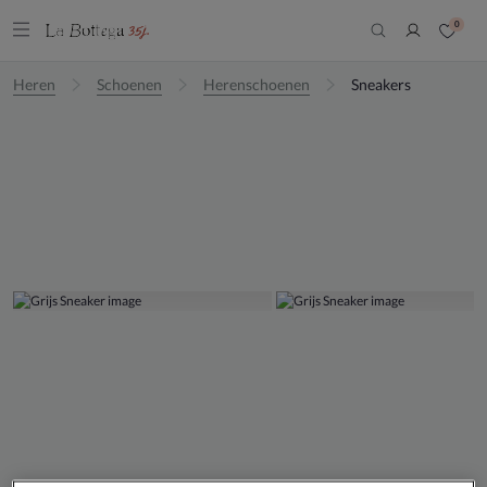
0
Heren
Schoenen
Herenschoenen
Sneakers