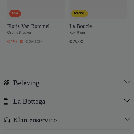
DEAL
BELGISCH
Floris Van Bommel
La Boucle
S
Oranje Sneaker
Kaki Riem
B
€ 195,00
€ 250,00
€ 79,00
€
Beleving
La Bottega
Klantenservice