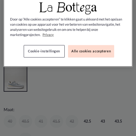
Floris Van Bommel - Grijs Sneaker
Door op “Alle cookies accepteren” te klikken gaat u akkoord met het opslaan
van cookies op uw apparaat voor het verbeteren van websitenavigatie, het
analyseren van websitegebruik en om ons te helpen bij onze
DEAL
marketingprojecten.
Privacy
€ 182,00
€ 260,00
Cookie-instellingen
Alle cookies accepteren
Kleur:
GRIJS
Maat:
40
40.5
41
41.5
42
42.5
43
43.5