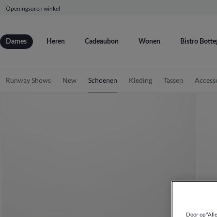
Openingsuren winkel
Dames
Heren
Cadeaubon
Wonen
Bistro Botte
Runway Shows
New
Schoenen
Kleding
Tassen
Access
Door op “All