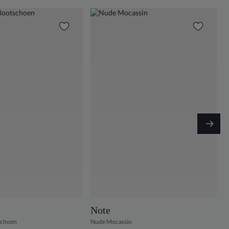
Note
schoen
Nude Mocassin
C