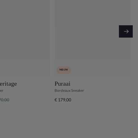
NIEUW
eritage
Puraai
D
er
Bordeaux Sneaker
G
70,00
€ 179,00
€