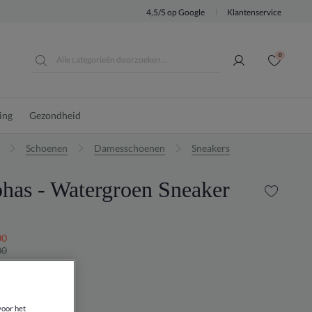
4,5/5 op Google
Klantenservice
0
ing
Gezondheid
Schoenen
Damesschoenen
Sneakers
has - Watergroen Sneaker
00
00
WATERGROEN
voor het