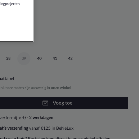
ingprojecten.
38
39
40
41
42
attabel
chikbare maten zijn aanwezig
in onze winkel
Voeg toe
vertermijn:
+/- 2 werkdagen
vanaf €125 in BeNeLux
atis verzending
Bestel en kom direct in onze winkel afhalen
ndaag in huis?