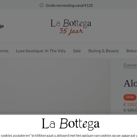
Gratis verzending vanaf €125
ga
oires
Luxe boutique: In The Valy
Sale
Styling & Beauty
Belev
Dames
Alo
DEAL
€ 135,
€ 180,
Kleur:
e cookies accepteren” te klikken gaat u akkoord met het opslaan van cookies op uw apparaat 