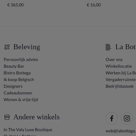
€ 365,00
€ 16,00
Beleving
La Bot
Persoonlijk advies
Over ons
Beauty Bar
Winkellocatie
Bistro Bottega
Werken bij La B
Ik koop Belgisch
Vergaderruimte
Designers
Bedrijfsbezoek
Cadeaubonnen
Wonen & vrije tijd
Andere winkels
In The Valy Luxe Boutique
web@labottega.