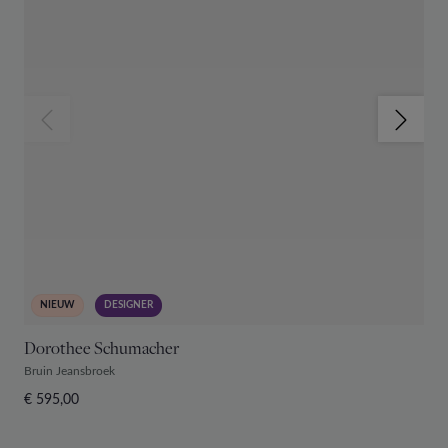
NIEUW
DESIGNER
Dorothee Schumacher
D
Bruin Jeansbroek
Ma
€ 595,00
€ 