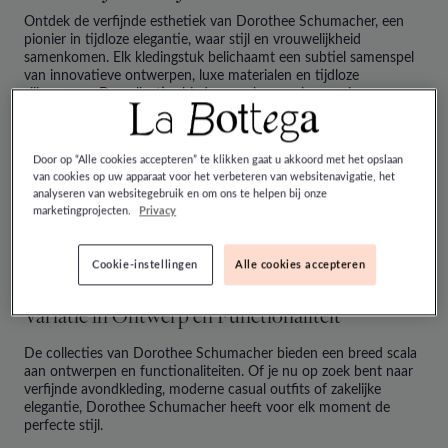
Ontdek de verfijnde esthetiek van
Dorothee Schumacher
, een
pionier in tijdloze elegantie, waar stijl en vrouwelijkheid
samenkomen. Elk kledingstuk belichaamt een subtiel samenspel
van innovatieve ontwerpen, luxe materialen en tijdloze
silhouetten. De collecties bieden een harmonieuze mix van
moderne luxe en tijdloze elegantie, die de essentie van de
moderne vrouw weerspiegelt.
Door op “Alle cookies accepteren” te klikken gaat u akkoord met het opslaan
van cookies op uw apparaat voor het verbeteren van websitenavigatie, het
analyseren van websitegebruik en om ons te helpen bij onze
marketingprojecten.
Privacy
Cookie-instellingen
Alle cookies accepteren
Variatie in Ontwerp en Functionaliteit
De collecties van
Dorothee Schumacher
bieden een breed scala
aan ontwerpen en functionaliteiten. Of je nu op zoek bent naar
verfijnde avondkleding, moderne casual outfits of zakelijke
elegantie,
Dorothee Schumacher
heeft voor elk moment de
perfecte stijl.