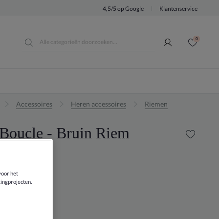
4,5/5 op Google
Klantenservice
0
Accessoires
Heren accessoires
Riemen
Boucle - Bruin Riem
0
voor het
ingprojecten.
BRUIN