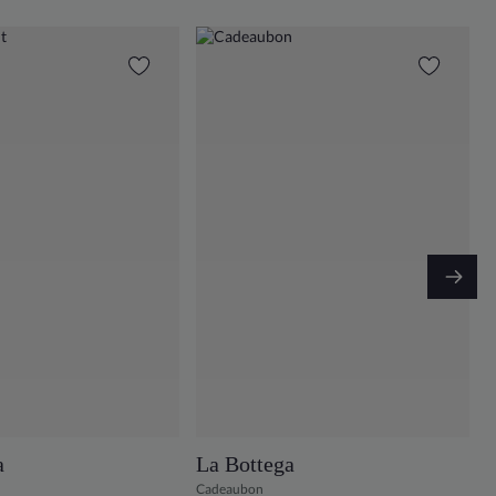
a
La Bottega
Cadeaubon
D