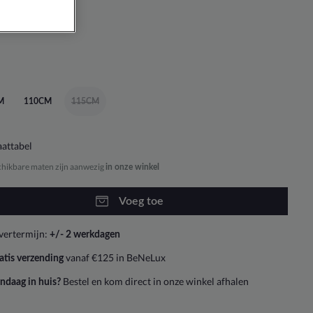
M
110CM
115CM
attabel
chikbare maten zijn aanwezig
in onze winkel
Voeg toe
vertermijn:
+/- 2 werkdagen
vanaf €125 in BeNeLux
atis verzending
Bestel en kom direct in onze winkel afhalen
ndaag in huis?