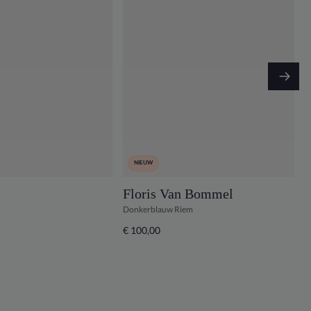
NIEUW
Floris Van Bommel
Donkerblauw Riem
B
€ 100,00
€