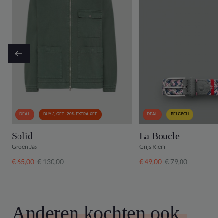
DEAL
BUY 3, GET -20% EXTRA OFF
DEAL
BELGISCH
Solid
La Boucle
Groen Jas
Grijs Riem
€ 65,00
€ 130,00
€ 49,00
€ 79,00
Anderen kochten ook