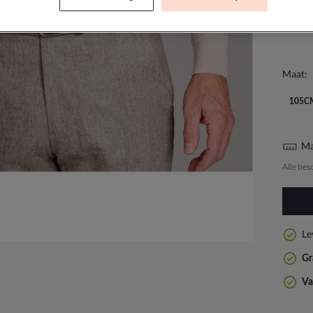
Maat:
105C
Ma
Alle bes
Le
Gr
Va