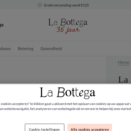
Gratis verzending vanaf €125
ga
deaus
Beleving
Gezondheid
Heren
La 
€ 99,0
e cookies accepteren” te klikken gaat u akkoord met het opslaan van cookies op uw apparaat 
an websitenavigatie, het analyseren van websitegebruik en om ons te helpen bij onze market
Kleur:
Cookie-instellingen
Alle cookies accepteren