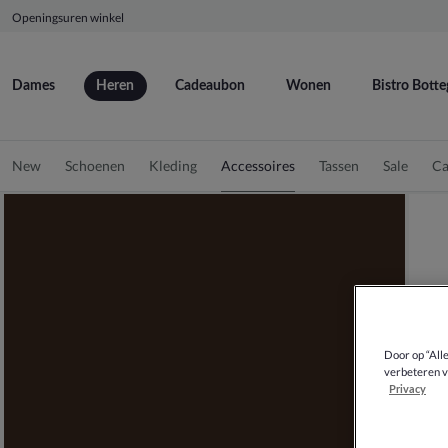
Openingsuren winkel
Dames
Heren
Cadeaubon
Wonen
Bistro Botte
New
Schoenen
Kleding
Accessoires
Tassen
Sale
Ca
Door op “All
verbeteren v
Privacy