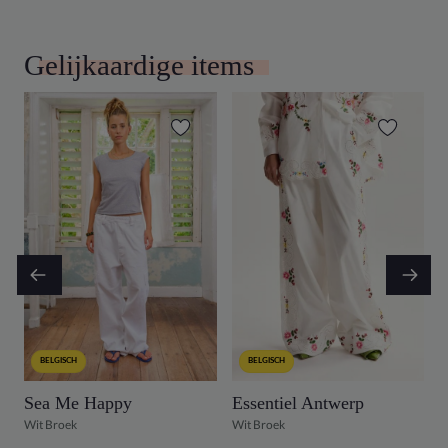
Gelijkaardige items
BELGISCH
BELGISCH
Sea Me Happy
Essentiel Antwerp
Wit Broek
Wit Broek
B