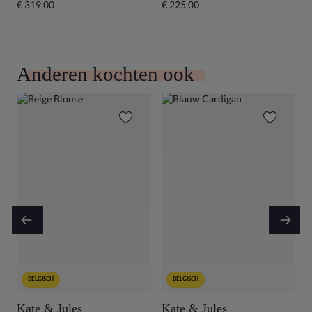
€ 319,00
€ 225,00
€
Anderen kochten ook
BELGISCH
BELGISCH
Kate & Jules
Kate & Jules
K