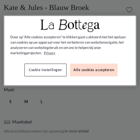
Kate & Jules - Blauw Broek
€ 290,00
Kleur:
BLAUW
Door op “Alle cookies accepteren” te klikken gaat u akkoord met het opslaan
van cookies op uw apparaat voor het verbeteren van websitenavigatie, het
analyseren van websitegebruik en om ons te helpen bij onze
marketingprojecten.
Privacy
Cookie-instellingen
Alle cookies accepteren
Maat:
S
M
L
Maattabel
Alle beschikbare maten zijn aanwezig
in onze winkel