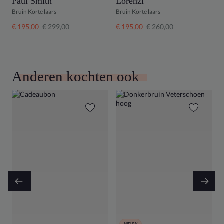
Paul Smith
Lorenzi
P
Bruin Korte laars
Bruin Korte laars
B
€ 195,00
€ 299,00
€ 195,00
€ 260,00
€
Anderen kochten ook