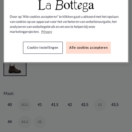
Blundstone - Bruin Korte laars
Door op “Alle cookies accepteren” te klikken gaat u akkoord met het opslaan
van cookies op uw apparaat voor het verbeteren van websitenavigatie, het
analyseren van websitegebruik en om ons te helpen bij onze
€ 210,00
marketingprojecten.
Privacy
Kleur:
BRUIN
Cookie-instellingen
Alle cookies accepteren
Maat:
40
40.5
41
41.5
42
42.5
43
43.5
44
44.5
45