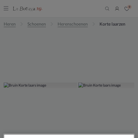
0
Heren
Schoenen
Herenschoenen
Korte laarzen